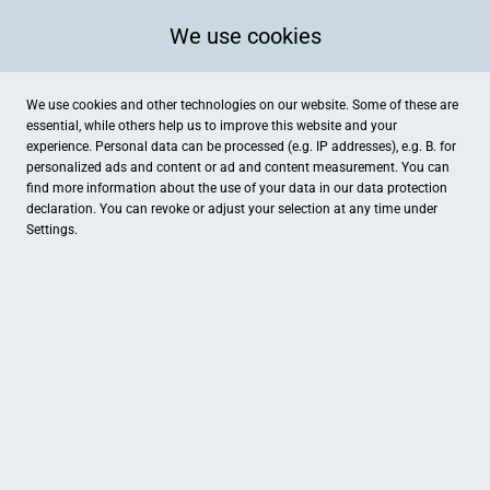
We use cookies
We use cookies and other technologies on our website. Some of these are
essential, while others help us to improve this website and your
GUTSCHEINREGELN FÜR
experience. Personal data can be processed (e.g. IP addresses), e.g. B. for
VERBRAUCHER
personalized ads and content or ad and content measurement. You can
find more information about the use of your data in our
data protection
declaration. You can revoke or adjust your selection at any time under
Settings.
1. Allgemeines, Geltungsbereich
1.1. Diese Allgemeinen Geschäftsbedingungen
("Gutscheinregeln") der zmyle GmbH, gesetzlich vertreten durch
den Geschäftsführer Alexander Hermann Arend, Gaupel 29,
48653 Coesfeld, Telefon: +49(0)2541/9 387 833, E-Mail:
hello@zmyle.de ("zmyle" oder "wir"), gelten für alle Lieferungen
und Leistungen ("Services") über das von uns unter www.zmyle.de
bereitgestellten Online-Portal sowie die zmyle App (zusammen:
"Online-Plattform") gegenüber Kunden, die Verbraucher (§ 13
BGB) sind ("Kunde" oder "Sie"). Die Gutscheinregeln in ihrer
jeweils aktuellen Fassung stehen auf der Online-Plattform unter
www.zmyle.de/st/giftcard-terms bereit und können dort jederzeit
vom Kunden abgerufen und gespeichert werden.