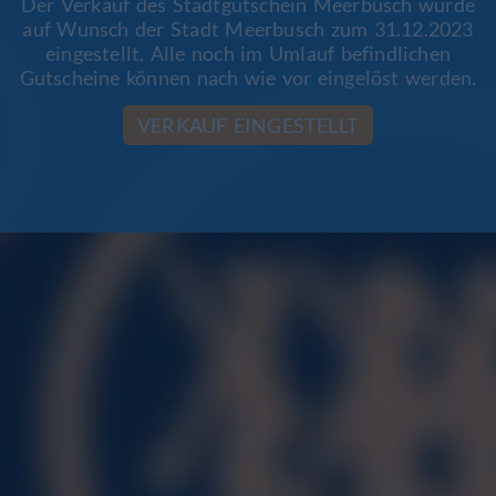
Der Verkauf des Stadtgutschein Meerbusch wurde
auf Wunsch der Stadt Meerbusch zum 31.12.2023
eingestellt. Alle noch im Umlauf befindlichen
Gutscheine können nach wie vor eingelöst werden.
VERKAUF EINGESTELLT