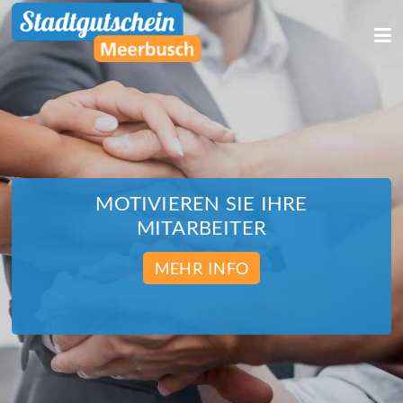
We use cookies
We use cookies and other technologies on our website. Some of these are
essential, while others help us to improve this website and your
experience. Personal data can be processed (e.g. IP addresses), e.g. B. for
personalized ads and content or ad and content measurement. You can
find more information about the use of your data in our
data protection
declaration. You can revoke or adjust your selection at any time under
MOTIVIEREN SIE IHRE
Settings.
MITARBEITER
MEHR INFO